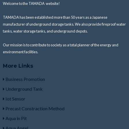
Welcome to the TAMADA website!
TAMADA has been established more than 50 years as a Japanese
manufacturer of underground storage tanks.
We also provide fireproof water
tanks, water storage tanks, and underground depots.
Our mission is to
contribute to society as a total planner of the energy and
environment facilities.
More Links
Business Promotion
Underground Tank
Iot Sensor
Precast Constraction Method
Aqua in Pit
Aqua Angel