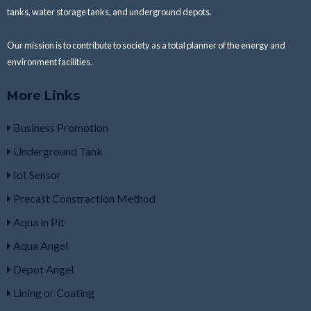
tanks, water storage tanks, and underground depots.
Our mission is to
contribute to society as a total planner of the energy and
environment facilities.
More Links
Business Promotion
Underground Tank
Iot Sensor
Precast Constraction Method
Aqua in Pit
Aqua Angel
Depot Angel
Lining or Coating