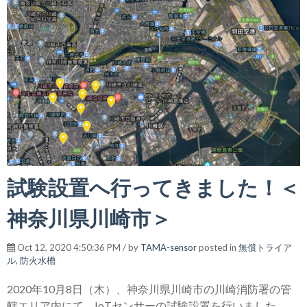
試験設置へ行ってきました！＜
神奈川県川崎市＞
Oct 12, 2020 4:50:36 PM / by
TAMA-sensor
posted in
無償トライア
ル
,
防火水槽
2020年10月8日（木）、神奈川県川崎市の川崎消防署の管
轄エリア内にて、IoTセンサーの試験設置を行いました。