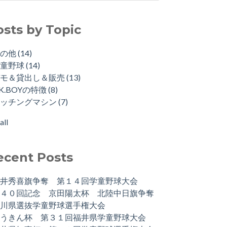
osts by Topic
その他
(14)
学童野球
(14)
デモ＆貸出し＆販売
(13)
.K.BOYの特徴
(8)
ピッチングマシン
(7)
all
ecent Posts
松井秀喜旗争奪 第１４回学童野球大会
第４０回記念 京田陽太杯 北陸中日旗争奪
石川県選抜学童野球選手権大会
ろうきん杯 第３１回福井県学童野球大会