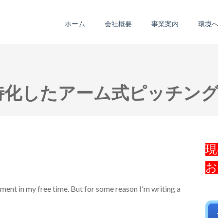
ホーム
会社概要
事業案内
環境
特化したアーム式ピッチン
現
お
stment in my free time. But for some reason I'm writing a