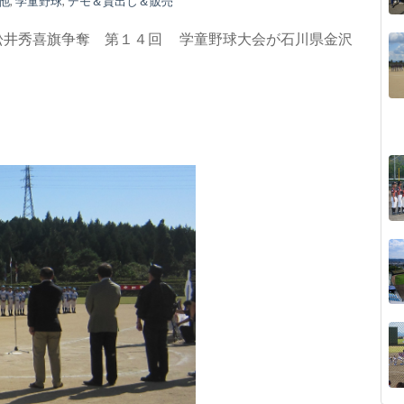
他
,
学童野球
,
デモ＆貸出し＆販売
松井秀喜旗争奪 第１４回 学童野球大会が石川県金沢