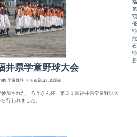
福井県学童野球大会
の他
,
学童野球
,
デモ＆貸出し＆販売
が参加された
、ろうきん杯 第３１回福井県学童野球大
から行われました。