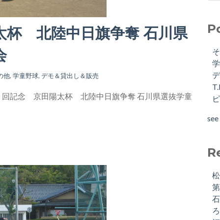
P
太杯 北陸中日旗争奪 石川県
会
の他
,
学童野球
,
デモ＆貸出し＆販売
T
回記念 京田陽太杯 北陸中日旗争奪 石川県選抜学童
see 
R