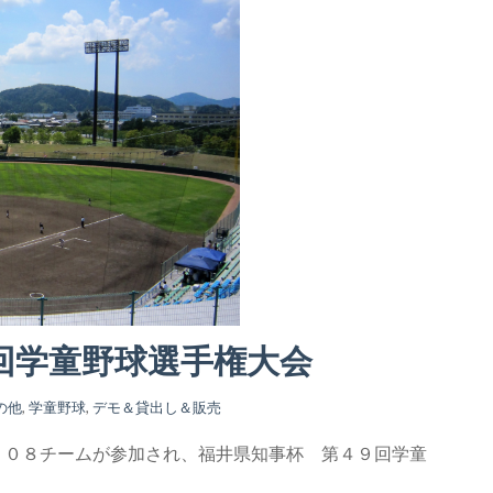
回学童野球選手権大会
の他
,
学童野球
,
デモ＆貸出し＆販売
１０８チームが参加され
、福井県知事杯 第４９回学童