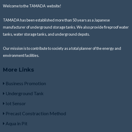
Welcome to the TAMADA website!
TAMADA has been established more than 50 years as a Japanese
manufacturer of underground storage tanks.
We also provide fireproof water
tanks, water storage tanks, and underground depots.
Our mission is to
contribute to society as a total planner of the energy and
environment facilities.
More Links
Business Promotion
Underground Tank
Iot Sensor
Precast Constraction Method
Aqua in Pit